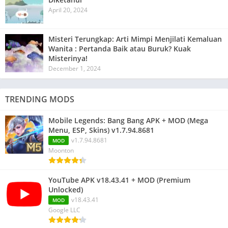
April 20, 2024
Misteri Terungkap: Arti Mimpi Menjilati Kemaluan
Wanita : Pertanda Baik atau Buruk? Kuak
Misterinya!
December 1, 2024
TRENDING MODS
Mobile Legends: Bang Bang APK + MOD (Mega
Menu, ESP, Skins) v1.7.94.8681
v1.7.94.8681
MOD
Moonton
YouTube APK v18.43.41 + MOD (Premium
Unlocked)
v18.43.41
MOD
Google LLC