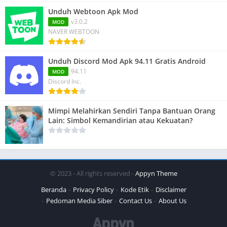
Unduh Webtoon Apk Mod
v3.0.2
MOD
NAVER WEBTOON
Unduh Discord Mod Apk 94.11 Gratis Android
94.11
MOD
Discord Inc.
Mimpi Melahirkan Sendiri Tanpa Bantuan Orang
Lain: Simbol Kemandirian atau Kekuatan?
© 2023 - All rights reserved -
Appyn Theme
Beranda
Privacy Policy
Kode Etik
Disclaimer
Pedoman Media Siber
Contact Us
About Us