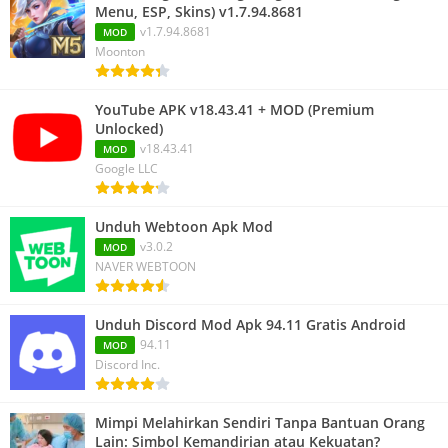
Menu, ESP, Skins) v1.7.94.8681
v1.7.94.8681
MOD
Moonton
YouTube APK v18.43.41 + MOD (Premium
Unlocked)
v18.43.41
MOD
Google LLC
Unduh Webtoon Apk Mod
v3.0.2
MOD
NAVER WEBTOON
Unduh Discord Mod Apk 94.11 Gratis Android
94.11
MOD
Discord Inc.
Mimpi Melahirkan Sendiri Tanpa Bantuan Orang
Lain: Simbol Kemandirian atau Kekuatan?