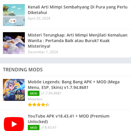
Kenali Arti Mimpi Sembahyang Di Pura yang Perlu
Diketahui
April 20, 2024
Misteri Terungkap: Arti Mimpi Menjilati Kemaluan
Wanita : Pertanda Baik atau Buruk? Kuak
Misterinya!
December 1, 2024
TRENDING MODS
Mobile Legends: Bang Bang APK + MOD (Mega
Menu, ESP, Skins) v1.7.94.8681
v1.7.94.8681
MOD
Moonton
YouTube APK v18.43.41 + MOD (Premium
Unlocked)
v18.43.41
MOD