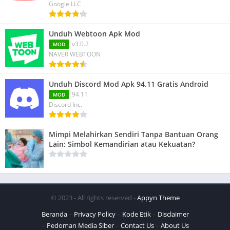
Google LLC
Unduh Webtoon Apk Mod
v3.0.2
MOD
NAVER WEBTOON
Unduh Discord Mod Apk 94.11 Gratis Android
94.11
MOD
Discord Inc.
Mimpi Melahirkan Sendiri Tanpa Bantuan Orang
Lain: Simbol Kemandirian atau Kekuatan?
© 2023 - All rights reserved -
Appyn Theme
Beranda
Privacy Policy
Kode Etik
Disclaimer
Pedoman Media Siber
Contact Us
About Us