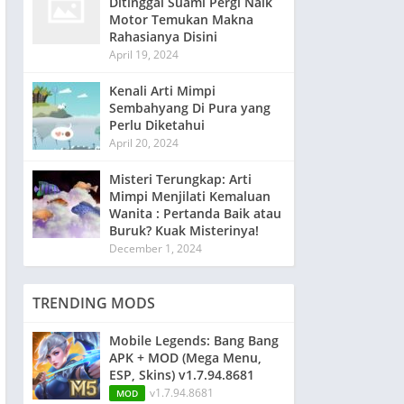
Ditinggal Suami Pergi Naik
Motor Temukan Makna
Rahasianya Disini
April 19, 2024
Kenali Arti Mimpi
Sembahyang Di Pura yang
Perlu Diketahui
April 20, 2024
Misteri Terungkap: Arti
Mimpi Menjilati Kemaluan
Wanita : Pertanda Baik atau
Buruk? Kuak Misterinya!
December 1, 2024
TRENDING MODS
Mobile Legends: Bang Bang
APK + MOD (Mega Menu,
ESP, Skins) v1.7.94.8681
v1.7.94.8681
MOD