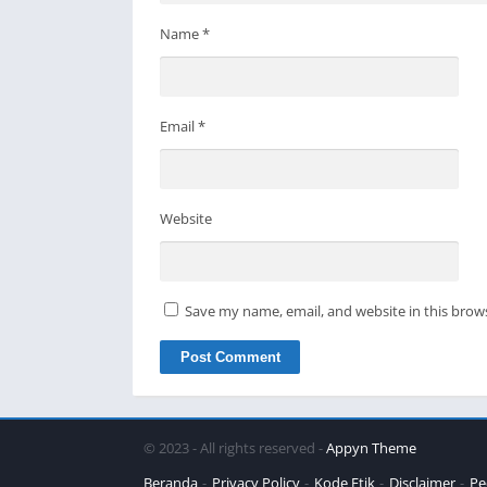
Name
*
Email
*
Website
Save my name, email, and website in this brow
© 2023 - All rights reserved -
Appyn Theme
Beranda
Privacy Policy
Kode Etik
Disclaimer
Pe