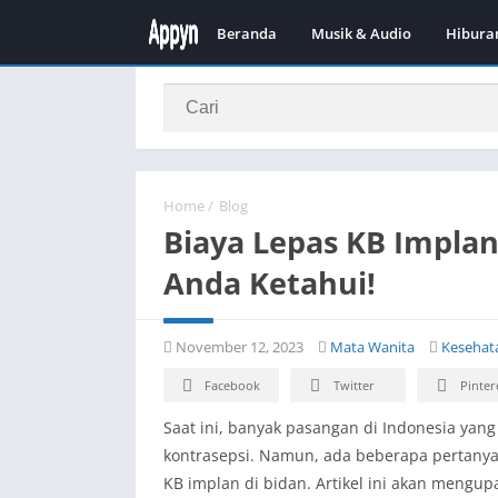
Beranda
Musik & Audio
Hibura
Home
/
Blog
Biaya Lepas KB Implan
Anda Ketahui!
November 12, 2023
Mata Wanita
Kesehat
Facebook
Twitter
Pinter
Saat ini, banyak pasangan di Indonesia ya
kontrasepsi. Namun, ada beberapa pertanyaa
KB implan di bidan. Artikel ini akan mengupa