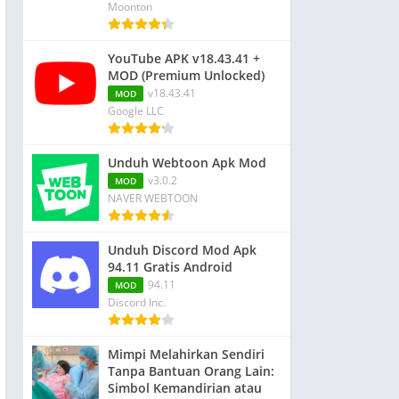
Moonton
YouTube APK v18.43.41 +
MOD (Premium Unlocked)
v18.43.41
MOD
Google LLC
Unduh Webtoon Apk Mod
v3.0.2
MOD
NAVER WEBTOON
Unduh Discord Mod Apk
94.11 Gratis Android
94.11
MOD
Discord Inc.
Mimpi Melahirkan Sendiri
Tanpa Bantuan Orang Lain:
Simbol Kemandirian atau