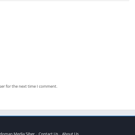
ser for the next time I comment.
doman Media Siber
Contact Us
About Us