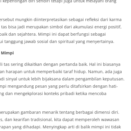
kepentingan diri sendiri tetapi juga untuk melayani orang
rsebut mungkin diinterpretasikan sebagai refleksi dari karma
tas bisa jadi merupakan simbol dari akumulasi energi positif,
ik dan sejahtera. Mimpi ini dapat berfungsi sebagai
 tanggung jawab sosial dan spiritual yang menyertainya.
g Mimpi
 tas sering dikaitkan dengan pertanda baik. Hal ini biasanya
an harapan untuk memperbaiki taraf hidup. Namun, ada juga
adi sinyal untuk lebih bijaksana dalam pengambilan keputusan.
mimpi mengandung pesan yang perlu ditafsirkan dengan hati-
ung dan mengekplorasi konteks pribadi ketika mencoba
erupakan gambaran menarik tentang berbagai dimensi diri.
, dan kearifan tradisional, kita dapat memperoleh wawasan
pan yang dihadapi. Menyingkap arti di balik mimpi ini tidak