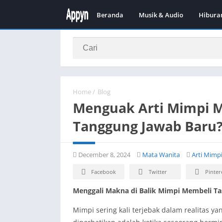
Beranda
Musik & Audio
Hibura
Home
/
Blog
Menguak Arti Mimpi M
Tanggung Jawab Baru
December 8, 2024
Mata Wanita
Arti Mimp
Facebook
Twitter
Pinter
Menggali Makna di Balik Mimpi Membeli Ta
Mimpi sering kali terjebak dalam realitas 