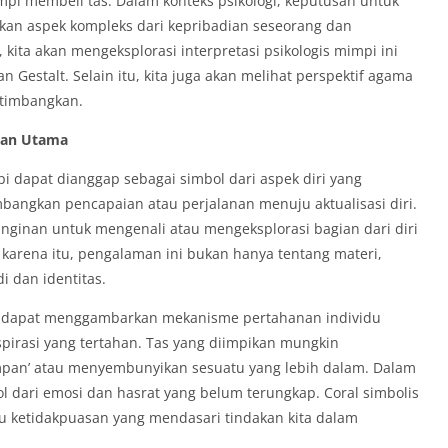
mpi membeli tas. Dalam konteks psikologi, keputusan untuk
an aspek kompleks dari kepribadian seseorang dan
 kita akan mengeksplorasi interpretasi psikologis mimpi ini
n Gestalt. Selain itu, kita juga akan melihat perspektif agama
rtimbangkan.
atan Utama
i dapat dianggap sebagai simbol dari aspek diri yang
ambangkan pencapaian atau perjalanan menuju aktualisasi diri.
nginan untuk mengenali atau mengeksplorasi bagian dari diri
karena itu, pengalaman ini bukan hanya tentang materi,
 dan identitas.
s dapat menggambarkan mekanisme pertahanan individu
irasi yang tertahan. Tas yang diimpikan mungkin
mpan’ atau menyembunyikan sesuatu yang lebih dalam. Dalam
bol dari emosi dan hasrat yang belum terungkap. Coral simbolis
tau ketidakpuasan yang mendasari tindakan kita dalam