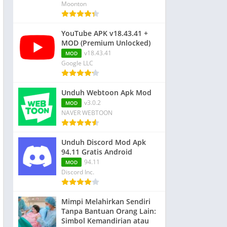
Moonton
YouTube APK v18.43.41 +
MOD (Premium Unlocked)
v18.43.41
MOD
Google LLC
Unduh Webtoon Apk Mod
v3.0.2
MOD
NAVER WEBTOON
Unduh Discord Mod Apk
94.11 Gratis Android
94.11
MOD
Discord Inc.
Mimpi Melahirkan Sendiri
Tanpa Bantuan Orang Lain:
Simbol Kemandirian atau