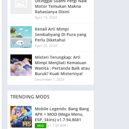
Ditinggal Suami Pergi Naik
Motor Temukan Makna
Rahasianya Disini
April 19, 2024
Kenali Arti Mimpi
Sembahyang Di Pura yang
Perlu Diketahui
April 20, 2024
Misteri Terungkap: Arti
Mimpi Menjilati Kemaluan
Wanita : Pertanda Baik atau
Buruk? Kuak Misterinya!
December 1, 2024
TRENDING MODS
Mobile Legends: Bang Bang
APK + MOD (Mega Menu,
ESP, Skins) v1.7.94.8681
v1.7.94.8681
MOD