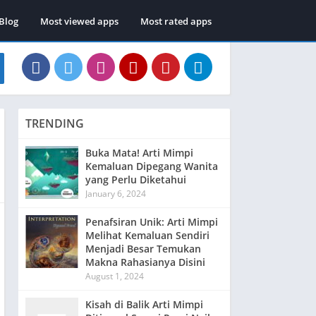
Blog
Most viewed apps
Most rated apps
TRENDING
Buka Mata! Arti Mimpi
Kemaluan Dipegang Wanita
yang Perlu Diketahui
January 6, 2024
Penafsiran Unik: Arti Mimpi
Melihat Kemaluan Sendiri
Menjadi Besar Temukan
Makna Rahasianya Disini
August 1, 2024
Kisah di Balik Arti Mimpi