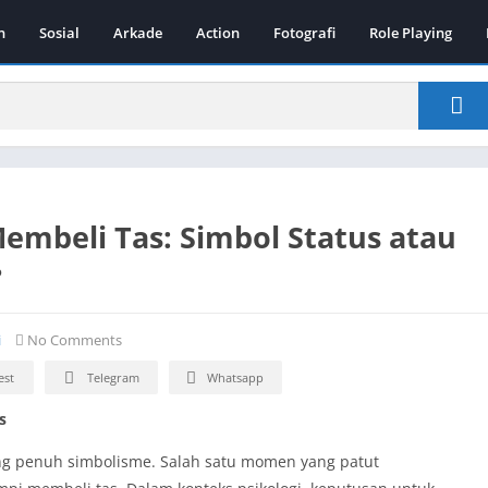
n
Sosial
Arkade
Action
Fotografi
Role Playing
embeli Tas: Simbol Status atau
?
i
No Comments
est
Telegram
Whatsapp
s
yang penuh simbolisme. Salah satu momen yang patut