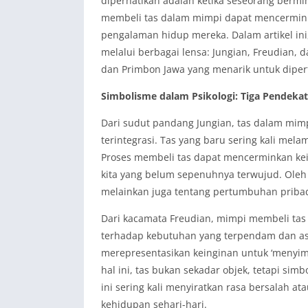
diperhatikan adalah ketika seseorang bermi
membeli tas dalam mimpi dapat mencermink
pengalaman hidup mereka. Dalam artikel ini,
melalui berbagai lensa: Jungian, Freudian, da
dan Primbon Jawa yang menarik untuk dipe
Simbolisme dalam Psikologi: Tiga Pendek
Dari sudut pandang Jungian, tas dalam mimp
terintegrasi. Tas yang baru sering kali mel
Proses membeli tas dapat mencerminkan kei
kita yang belum sepenuhnya terwujud. Oleh 
melainkan juga tentang pertumbuhan pribadi
Dari kacamata Freudian, mimpi membeli ta
terhadap kebutuhan yang terpendam dan asp
merepresentasikan keinginan untuk ‘menyi
hal ini, tas bukan sekadar objek, tetapi sim
ini sering kali menyiratkan rasa bersalah a
kehidupan sehari-hari.