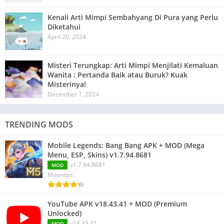
Kenali Arti Mimpi Sembahyang Di Pura yang Perlu
Diketahui
April 20, 2024
Misteri Terungkap: Arti Mimpi Menjilati Kemaluan
Wanita : Pertanda Baik atau Buruk? Kuak
Misterinya!
December 1, 2024
TRENDING MODS
Mobile Legends: Bang Bang APK + MOD (Mega
Menu, ESP, Skins) v1.7.94.8681
v1.7.94.8681
MOD
Moonton
YouTube APK v18.43.41 + MOD (Premium
Unlocked)
v18.43.41
MOD