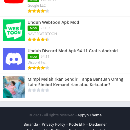
Google LLC
Unduh Webtoon Apk Mod
v3.0.2
MOD
NAVER WEBTOON
Unduh Discord Mod Apk 94.11 Gratis Android
94.11
MOD
Discord Inc.
Mimpi Melahirkan Sendiri Tanpa Bantuan Orang
Lain: Simbol Kemandirian atau Kekuatan?
© 2023 - All rights reserved -
Appyn Theme
Beranda
Privacy Policy
Kode Etik
Disclaimer