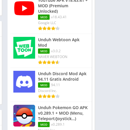
YouTube APK v18.43.41 +
MOD (Premium
Unlocked)
v18.43.41
MOD
Google LLC
Unduh Webtoon Apk
Mod
v3.0.2
MOD
NAVER WEBTOON
Unduh Discord Mod Apk
94.11 Gratis Android
94.11
MOD
Discord Inc.
Unduh Pokemon GO APK
v0.289.1 + MOD (Menu,
Teleport/Joystick…)
v0.289.1
MOD