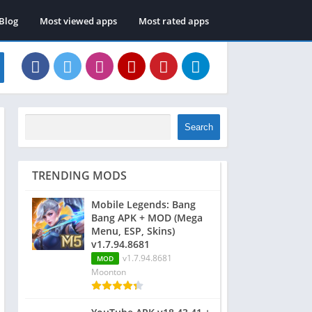
Blog
Most viewed apps
Most rated apps
Search
TRENDING MODS
Mobile Legends: Bang
Bang APK + MOD (Mega
Menu, ESP, Skins)
v1.7.94.8681
v1.7.94.8681
MOD
Moonton