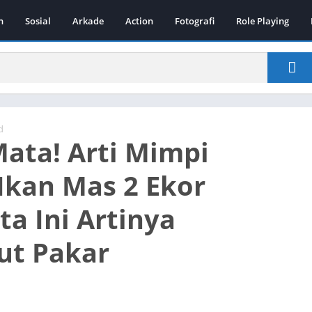
n
Sosial
Arkade
Action
Fotografi
Role Playing
d
ata! Arti Mimpi
Ikan Mas 2 Ekor
ta Ini Artinya
ut Pakar