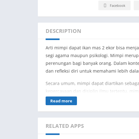
Facebook
DESCRIPTION
Arti mimpi dapat ikan mas 2 ekor bisa menja
segi agama maupun psikologi. Mimpi merupa
perenungan bagi banyak orang. Dalam konte
dan refleksi diri untuk memahami lebih dalam
Secara umum, mimpi dapat diartikan sebaga
kepercayaan dan disiplin ilmu tertentu, mim
bisa dipahami maksudnya. Mimpi dapat memil
Read more
dalam mimpi tersebut.
Pertanda Baik atau Buruk?
RELATED APPS
Mimpi dapat ikan mas 2 ekor menurut agama 