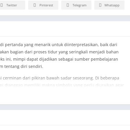
Twitter
Pinterest
Telegram
Whatsapp
di pertanda yang menarik untuk diinterpretasikan, baik dari
kan bagian dari proses tidur yang seringkali menjadi bahan
ks ini, mimpi dapat dijadikan sebagai sumber pembelajaran
 tentang diri sendiri.
i cerminan dari pikiran bawah sadar seseorang. Di beberapa
pi dianggap memiliki makna simbolis yang perlu diuraikan agar
iki banyak tafsiran, tergantung pada konteks dan detail cerita
dan psikologi bisa diartikan sebagai pertanda baik atau