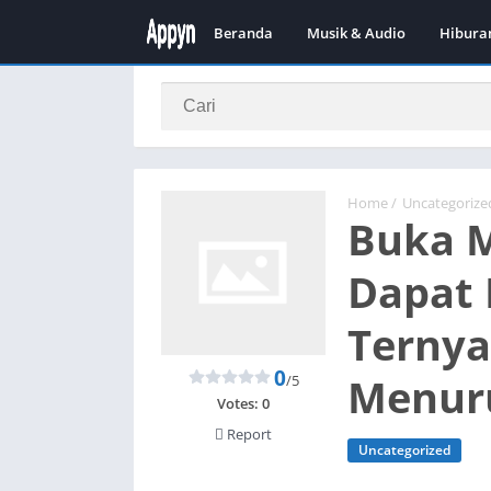
Beranda
Musik & Audio
Hibura
Home
/
Uncategorize
Buka M
Dapat 
Ternya
0
Menur
/5
Votes:
0
Report
Uncategorized