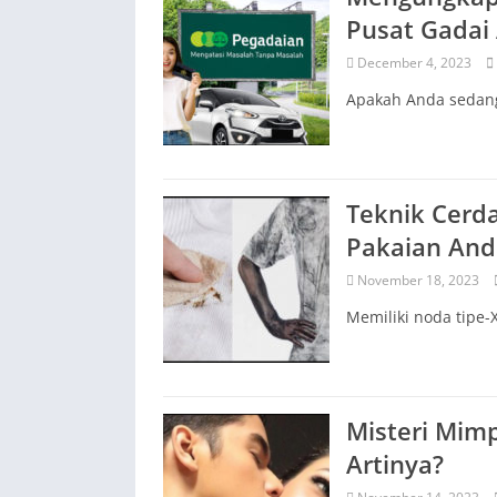
Pusat Gadai
December 4, 2023
Apakah Anda sedang
Teknik Cerd
Pakaian And
November 18, 2023
Memiliki noda tipe-
Misteri Mim
Artinya?