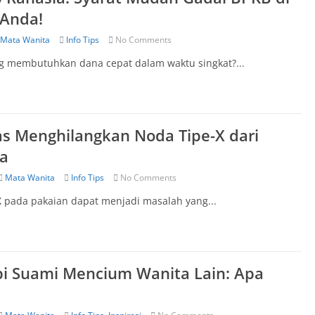
 Anda!
Mata Wanita
Info Tips
No Comments
 membutuhkan dana cepat dalam waktu singkat?...
as Menghilangkan Noda Tipe-X dari
a
Mata Wanita
Info Tips
No Comments
X pada pakaian dapat menjadi masalah yang...
pi Suami Mencium Wanita Lain: Apa