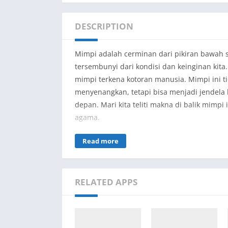
DESCRIPTION
Mimpi adalah cerminan dari pikiran bawah 
tersembunyi dari kondisi dan keinginan kit
mimpi terkena kotoran manusia. Mimpi ini t
menyenangkan, tetapi bisa menjadi jendela
depan. Mari kita teliti makna di balik mimpi
agama.
Rezeki yang Tersembunyi: Memahami Makna
Read more
Mimpi menginjak atau terkena kotoran manusi
atau keberuntungan yang tersembunyi. Dalam
RELATED APPS
menjijikkan, tetapi justru dapat mencermin
kemudian hari. Dalam konteks ini, mimpi in
menyenangkan, itu bisa membawa hasil yang