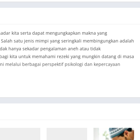
sadar kita serta dapat mengungkapkan makna yang
a. Salah satu jenis mimpi yang seringkali membingungkan adalah
idak hanya sekadar pengalaman aneh atau tidak
 bagi kita untuk memahami rezeki yang mungkin datang di masa
 ini melalui berbagai perspektif psikologi dan kepercayaan
 Simbolis
a sering kali diinterpretasikan sebagai simbol dari kekayaan
 tradisi banyak budaya, kotoran sering dianggap kotor dan
kan potensi komersial atau materi yang mungkin muncul di
i dapat menjadi tanda bahwa meskipun sesuatu tampak tidak
 positif di dalam hidup Anda.