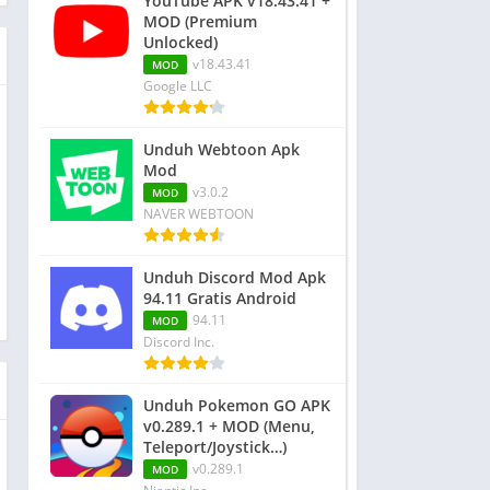
YouTube APK v18.43.41 +
MOD (Premium
Unlocked)
v18.43.41
MOD
Google LLC
Unduh Webtoon Apk
Mod
v3.0.2
MOD
NAVER WEBTOON
Unduh Discord Mod Apk
94.11 Gratis Android
94.11
MOD
Discord Inc.
Unduh Pokemon GO APK
v0.289.1 + MOD (Menu,
Teleport/Joystick…)
v0.289.1
MOD