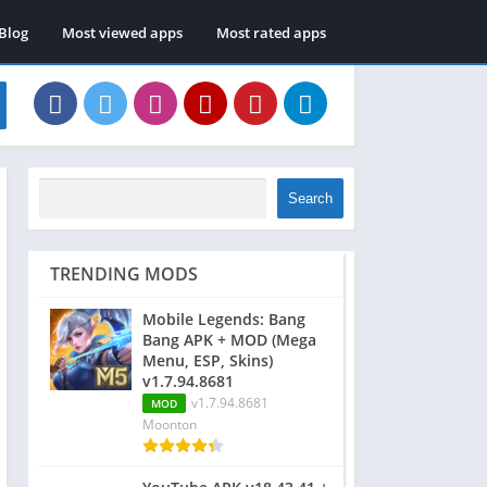
Blog
Most viewed apps
Most rated apps
Search
TRENDING MODS
Mobile Legends: Bang
Bang APK + MOD (Mega
Menu, ESP, Skins)
v1.7.94.8681
v1.7.94.8681
MOD
Moonton