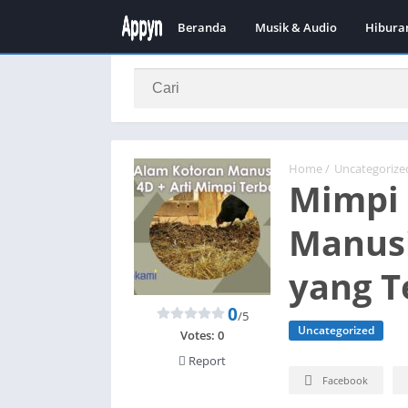
Beranda
Musik & Audio
Hibura
Home
/
Uncategorize
Mimpi 
Manusi
yang T
0
/5
Uncategorized
Votes:
0
Report
Facebook