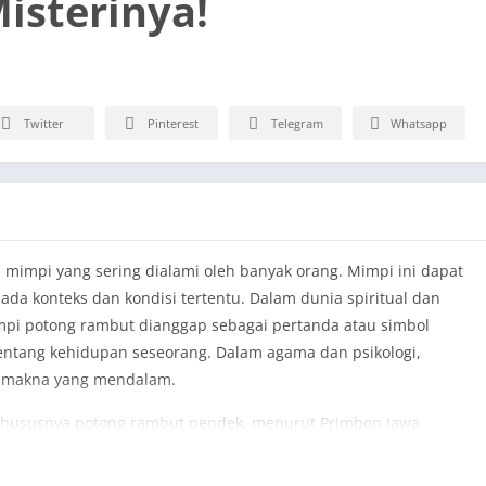
isterinya!
Twitter
Pinterest
Telegram
Whatsapp
mimpi yang sering dialami oleh banyak orang. Mimpi ini dapat
da konteks dan kondisi tertentu. Dalam dunia spiritual dan
mpi potong rambut dianggap sebagai pertanda atau simbol
entang kehidupan seseorang. Dalam agama dan psikologi,
an makna yang mendalam.
khususnya potong rambut pendek, menurut Primbon Jawa,
asan yang lebih dalam tentang diri dan kehidupan seseorang.
mbut pendek menurut Primbon Jawa, agama, dan psikologi, serta