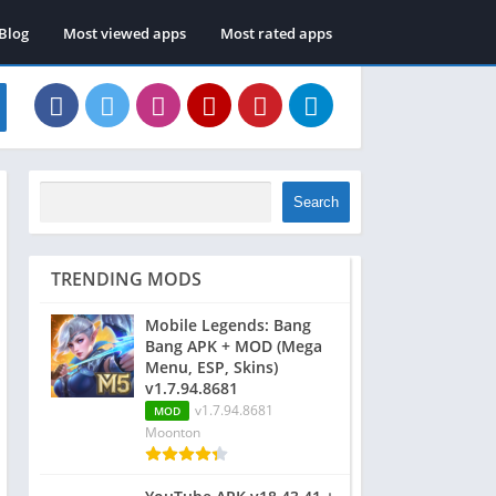
Blog
Most viewed apps
Most rated apps
Search
TRENDING MODS
Mobile Legends: Bang
Bang APK + MOD (Mega
Menu, ESP, Skins)
v1.7.94.8681
v1.7.94.8681
MOD
Moonton