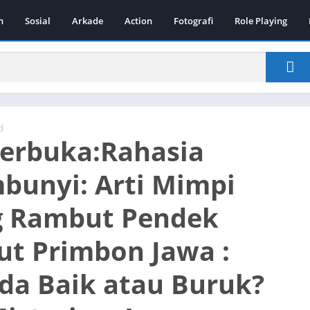
n
Sosial
Arkade
Action
Fotografi
Role Playing
d
Terbuka:Rahasia
bunyi: Arti Mimpi
g Rambut Pendek
t Primbon Jawa :
da Baik atau Buruk?