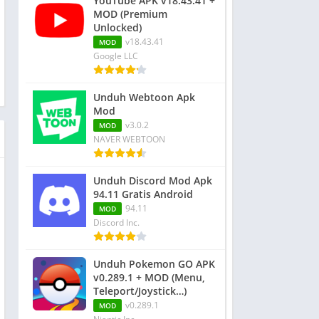
YouTube APK v18.43.41 +
MOD (Premium
Unlocked)
v18.43.41
MOD
Google LLC
Unduh Webtoon Apk
Mod
v3.0.2
MOD
NAVER WEBTOON
Unduh Discord Mod Apk
94.11 Gratis Android
94.11
MOD
Discord Inc.
Unduh Pokemon GO APK
v0.289.1 + MOD (Menu,
Teleport/Joystick…)
v0.289.1
MOD