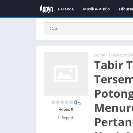
Beranda
Musik & Audio
Hibura
Home
/
Uncategorize
Tabir 
Tersem
Poton
0
Menuru
/5
Votes:
0
Pertan
Report