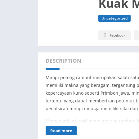
Kuak M
Uncategorized
Facebook
DESCRIPTION
Mimpi potong rambut merupakan salah satu 
memiliki makna yang beragam, tergantung pa
kepercayaan kuno seperti Primbon Jawa, mi
tertentu yang dapat memberikan petunjuk t
penafsiran mimpi ini juga memiliki nilai d
Memahami arti dari mimpi potong rambut, 
agama, dan psikologi dapat memberikan waw
Read more
Berikut ini adalah 15 arti mimpi potong ra