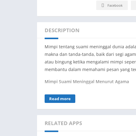
Facebook
DESCRIPTION
Mimpi tentang suami meninggal dunia adala
makna dan tanda-tanda, baik dari segi aga
atau bingung ketika mengalami mimpi sepert
membantu dalam memahami pesan yang ter
Mimpi Suami Meninggal Menurut Agama
Suami dalam agama Islam dianggap sebagai 
Read more
anaknya. Maka tidak heran jika mimpi tent
kekhawatiran yang mendalam. Namun, menu
memiliki makna yang baik.
RELATED APPS
Makna Mimpi Suami Meninggal dalam Islam