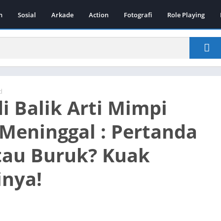
n
Sosial
Arkade
Action
Fotografi
Role Playing
d
di Balik Arti Mimpi
Meninggal : Pertanda
tau Buruk? Kuak
inya!