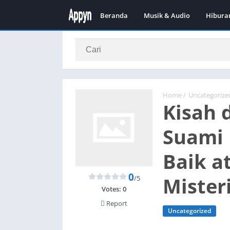
Beranda
Musik & Audio
Hibura
Home
/
Uncategorize
Kisah 
Suami 
Baik a
0
Mister
/5
Votes:
0
Report
Uncategorized