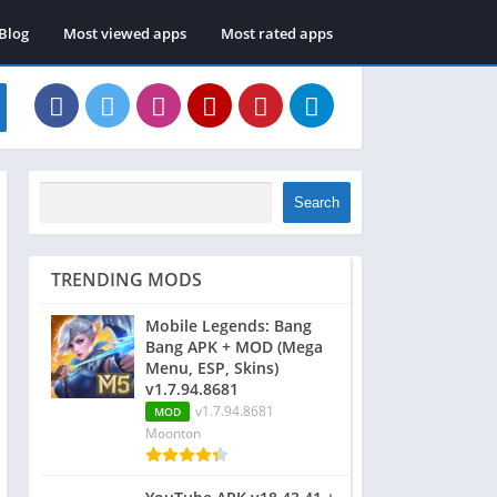
Blog
Most viewed apps
Most rated apps
Search
TRENDING MODS
Mobile Legends: Bang
Bang APK + MOD (Mega
Menu, ESP, Skins)
v1.7.94.8681
v1.7.94.8681
MOD
Moonton