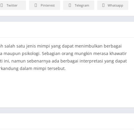
Twitter
Pinterest
Telegram
Whatsapp
h salah satu jenis mimpi yang dapat menimbulkan berbagai
ma maupun psikologi. Sebagian orang mungkin merasa khawatir
i ini, namun sebenarnya ada berbagai interpretasi yang dapat
kandung dalam mimpi tersebut.
pemimpin keluarga dan penopang bagi istri dan anak-
ang suami meninggal dunia dapat menimbulkan ketakutan dan
rut pandangan agama Islam, mimpi tersebut sebenarnya bisa