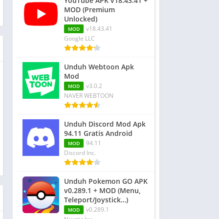
YouTube APK v18.43.41 +
MOD (Premium
Unlocked)
v18.43.41
MOD
Google LLC
Unduh Webtoon Apk
Mod
v3.0.2
MOD
NAVER WEBTOON
Unduh Discord Mod Apk
94.11 Gratis Android
94.11
MOD
Discord Inc.
Unduh Pokemon GO APK
v0.289.1 + MOD (Menu,
Teleport/Joystick…)
v0.289.1
MOD